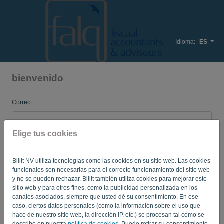
Idioma:
ES
bienvenido
Correo
Elige tus cookies
Contraseña
Billit NV utiliza tecnologías como las cookies en su sitio web. Las cookies
funcionales son necesarias para el correcto funcionamiento del sitio web
Recuerda
Contraseña olvidada?
y no se pueden rechazar. Billit también utiliza cookies para mejorar este
sitio web y para otros fines, como la publicidad personalizada en los
canales asociados, siempre que usted dé su consentimiento. En ese
INICIAR SESIÓN
caso, ciertos datos personales (como la información sobre el uso que
hace de nuestro sitio web, la dirección IP, etc.) se procesan tal como se
describe en nuestra
política de cookies
. Puede retirar su consentimiento