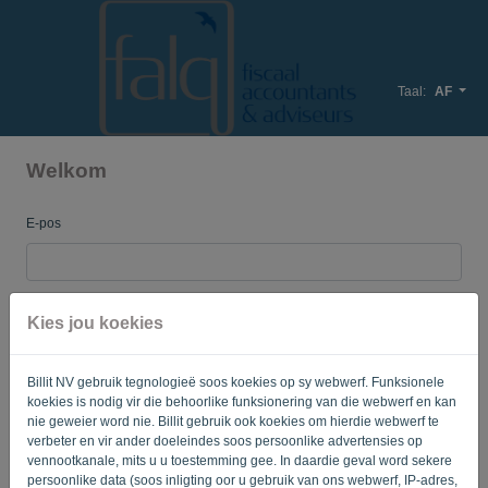
Taal:
AF
Welkom
E-pos
Wagwoord
Kies jou koekies
Billit NV gebruik tegnologieë soos koekies op sy webwerf. Funksionele
Onthou my
Wagwoord vergeet?
koekies is nodig vir die behoorlike funksionering van die webwerf en kan
nie geweier word nie. Billit gebruik ook koekies om hierdie webwerf te
TEKEN IN
verbeter en vir ander doeleindes soos persoonlike advertensies op
vennootkanale, mits u u toestemming gee. In daardie geval word sekere
persoonlike data (soos inligting oor u gebruik van ons webwerf, IP-adres,