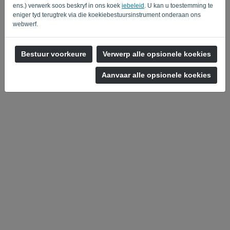
ens.) verwerk soos beskryf in ons koek
iebeleid
. U kan u toestemming te
eniger tyd terugtrek via die koekiebestuursinstrument onderaan ons
webwerf.
Bestuur voorkeure
Verwerp alle opsionele koekies
Privaatheidsbeleid
-
Terme en voorwaardes
Aanvaar alle opsionele koekies